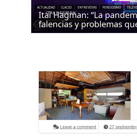
ACTUALIDAD
CLACSO
ENTREVISTAS
PERIODISMO
TELEV
Itai Hagman: “La pande
falencias y problemas qu
on 20 años de Goo
Leave a comment
27 septiembr