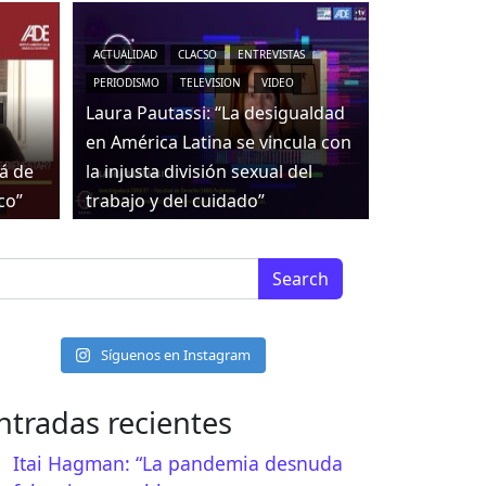
ACTUALIDAD
CLACSO
ENTREVISTAS
PERIODISMO
TELEVISION
VIDEO
Laura Pautassi: “La desigualdad
en América Latina se vincula con
tá de
la injusta división sexual del
co”
trabajo y del cuidado”
arch for:
Síguenos en Instagram
ntradas recientes
Google
Itai Hagman: “La pandemia desnuda