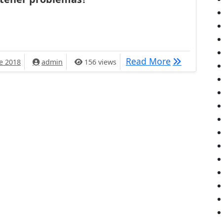
un celular usado sin tener problemas?
¿Cómo compr
Read More
e 2018
admin
156 views