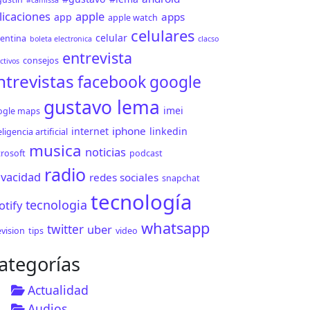
#camissa
licaciones
apple
apps
app
apple watch
celulares
celular
entina
boleta electronica
clacso
entrevista
consejos
ctivos
ntrevistas
facebook
google
 con @agucammisa y @lematecno
] Podcast Lematecno especial sobre chicos, bebes y
gustavo lema
imei
ogle maps
iphone
internet
linkedin
eligencia artificial
musica
noticias
rosoft
podcast
radio
ivacidad
redes sociales
snapchat
tecnología
tecnologia
otify
whatsapp
twitter
uber
y @Dianacos sobre la adicción al celular en @Nacion
evision
tips
video
ategorías
Actualidad
Audios