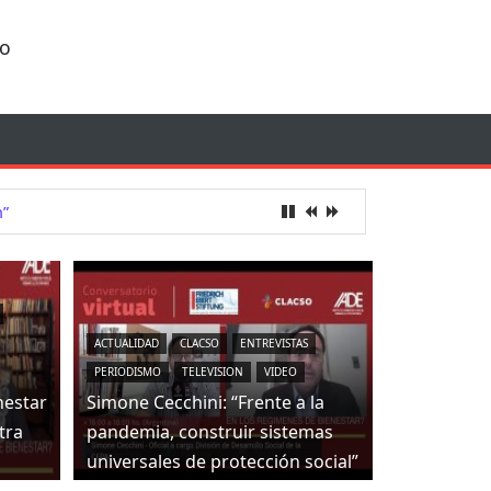
io
n”
ACTUALIDAD
CLACSO
ENTREVISTAS
PERIODISMO
TELEVISION
VIDEO
nestar
Simone Cecchini: “Frente a la
tra
pandemia, construir sistemas
universales de protección social”