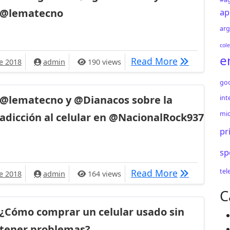
@lematecno
ap
arg
cole
e
dcast Lematecno especial sobre chicos, bebes y la tecnología
[TECNOLOGIA
Read More
e 2018
admin
190 views
go
@lematecno y @Dianacos sobre la
int
mic
adicción al celular en @NacionalRock937
pr
sp
ianacos sobre la adicción al celular en @NacionalRock937
@lematecno 
Read More
tel
e 2018
admin
164 views
C
¿Cómo comprar un celular usado sin
tener problemas?