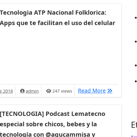
Tecnologia ATP Nacional Folklorica:
Apps que te facilitan el uso del celular
cional Folklorica: Apps que te facilitan el uso del celular
Tecnologia A
Read More
e 2018
admin
247 views
[TECNOLOGIA] Podcast Lematecno
E
especial sobre chicos, bebes y la
tecnología con @agucammisa y
#ag