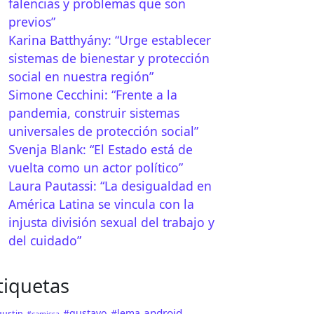
falencias y problemas que son
previos”
Karina Batthyány: “Urge establecer
sistemas de bienestar y protección
social en nuestra región”
Simone Cecchini: “Frente a la
pandemia, construir sistemas
universales de protección social”
Svenja Blank: “El Estado está de
vuelta como un actor político”
Laura Pautassi: “La desigualdad en
América Latina se vincula con la
TP Nacional Folklorica: Apps que te facilitan el uso de
injusta división sexual del trabajo y
del cuidado”
tiquetas
android
#gustavo
#lema
ustin