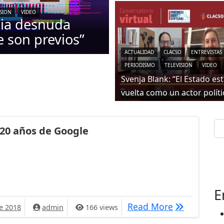
ISION
VIDEO
mia desnuda
e son previos”
ACTUALIDAD
CLACSO
ENTREVISTAS
PERIODISMO
TELEVISION
VIDEO
Svenja Blank: “El Estado es
vuelta como un actor políti
Se
20 años de Google
E
gle
20 años de 
Read More
e 2018
admin
166 views