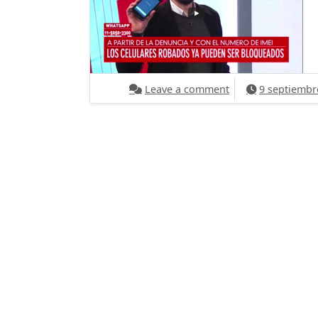
on ¿Cómo comprar 
Leave a comment
9 septiembr