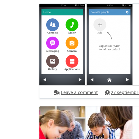
on Tecnologia ATP Na
Leave a comment
27 septiembr