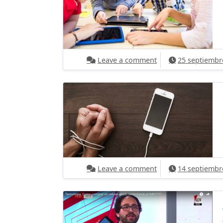
on [TECNOLOGIA] Po
Leave a comment
25 septiembr
on @lematecno y @D
Leave a comment
14 septiembr