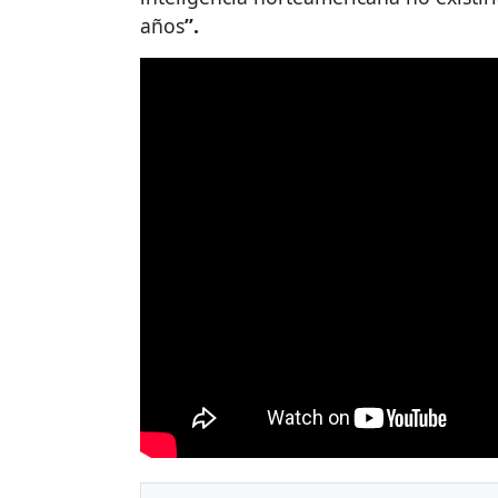
años
”.