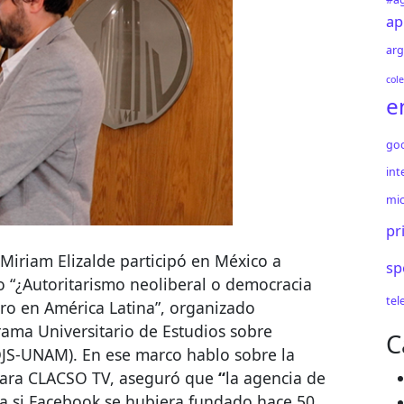
ap
arg
cole
e
go
int
mic
pr
 Miriam Elizalde participó en México a
sp
o “¿Autoritarismo neoliberal o democracia
tel
uro en América Latina”, organizado
ama Universitario de Estudios sobre
C
DJS-UNAM). En ese marco hablo sobre la
 para CLACSO TV, aseguró que
“
la agencia de
ría si Facebook se hubiera fundado hace 50