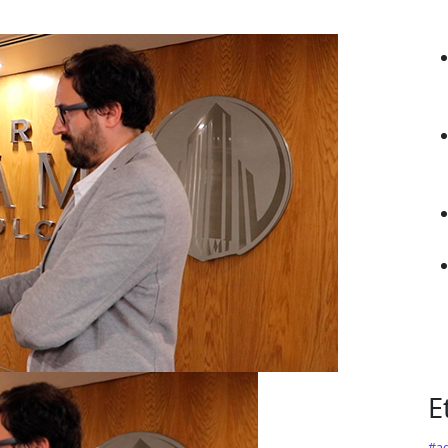
E
#ag