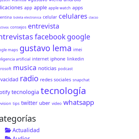
#camissa
licaciones
apple
apps
app
apple watch
celulares
celular
entina
boleta electronica
clacso
entrevista
consejos
ctivos
ntrevistas
facebook
google
gustavo lema
imei
ogle maps
iphone
internet
linkedin
eligencia artificial
musica
noticias
rosoft
podcast
radio
ivacidad
redes sociales
snapchat
tecnología
tecnologia
otify
whatsapp
twitter
uber
evision
tips
video
ategorías
Actualidad
Audios