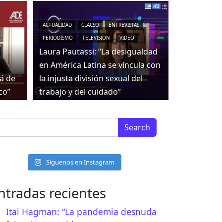
ACTUALIDAD
CLACSO
ENTREVISTAS
PERIODISMO
TELEVISION
VIDEO
Laura Pautassi: “La desigualdad
en América Latina se vincula con
tá de
la injusta división sexual del
co”
trabajo y del cuidado”
arch for:
Síguenos en Instagram
ntradas recientes
Itai Hagman: “La pandemia desnuda