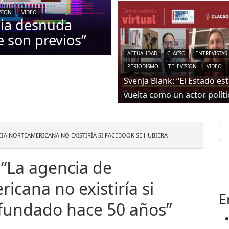
ISION
VIDEO
mia desnuda
e son previos”
ACTUALIDAD
CLACSO
ENTREVISTAS
PERIODISMO
TELEVISION
VIDEO
Svenja Blank: “El Estado es
vuelta como un actor políti
Se
NCIA NORTEAMERICANA NO EXISTIRÍA SI FACEBOOK SE HUBIERA
 “La agencia de
icana no existiría si
E
fundado hace 50 años”