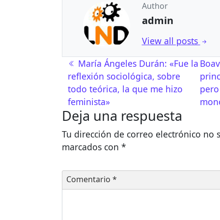
Author
admin
View all posts
Navegación de entrad
María Ángeles Durán: «Fue la
Boav
reflexión sociológica, sobre
prin
todo teórica, la que me hizo
pero
feminista»
mono
Deja una respuesta
Tu dirección de correo electrónico no 
marcados con
*
Comentario
*