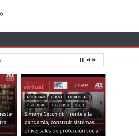
io
n”
ACTUALIDAD
CLACSO
ENTREVISTAS
PERIODISMO
TELEVISION
VIDEO
nestar
Simone Cecchini: “Frente a la
tra
pandemia, construir sistemas
universales de protección social”