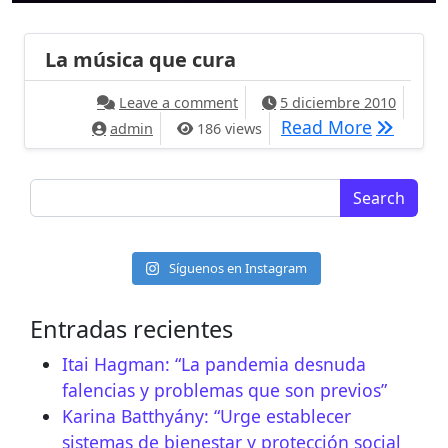
La música que cura
on La música que cura
Leave a comment
5 diciembre 2010
La músic
Read More
admin
186 views
Search for:
Síguenos en Instagram
Entradas recientes
Itai Hagman: “La pandemia desnuda
falencias y problemas que son previos”
Karina Batthyány: “Urge establecer
sistemas de bienestar y protección social