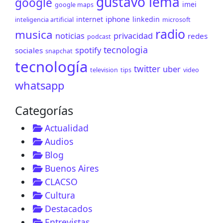
gustavo lema
google
imei
google maps
iphone
internet
linkedin
inteligencia artificial
microsoft
radio
musica
noticias
privacidad
redes
podcast
tecnologia
spotify
sociales
snapchat
tecnología
twitter
uber
television
tips
video
whatsapp
Categorías
Actualidad
Audios
Blog
Buenos Aires
CLACSO
Cultura
Destacados
Entrevistas