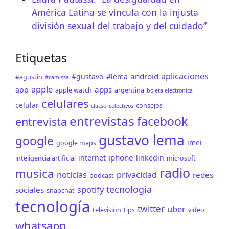
América Latina se vincula con la injusta
división sexual del trabajo y del cuidado”
Etiquetas
aplicaciones
android
#gustavo
#lema
#agustin
#camissa
apple
apps
app
apple watch
argentina
boleta electronica
celulares
celular
consejos
clacso
colectivos
entrevistas
facebook
entrevista
gustavo lema
google
imei
google maps
iphone
internet
linkedin
inteligencia artificial
microsoft
radio
musica
noticias
privacidad
redes
podcast
tecnologia
spotify
sociales
snapchat
tecnología
twitter
uber
television
tips
video
whatsapp