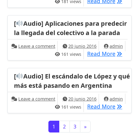
[
Audio] A
Read More
181 views
[
Audio] Aplicaciones para predecir
la llegada del colectivo a la parada
on [
Audio] Aplicaciones para predecir l
Leave a comment
20 junio 2016
admin
[
Audio] A
Read More
161 views
[
Audio] El escándalo de López y qué
más está pasando en Argentina
on [
Audio] El escándalo de López y qu
Leave a comment
20 junio 2016
admin
[
Audio] 
Read More
161 views
Navegación de entradas
1
2
3
»