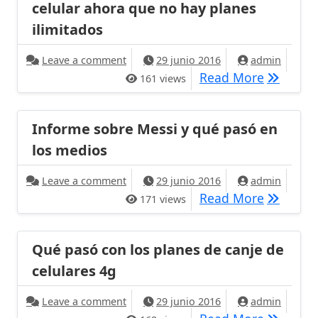
celular ahora que no hay planes
ilimitados
on Cómo ahorrar en «datos» en tu celul
Leave a comment
29 junio 2016
admin
Cómo aho
Read More
161 views
Informe sobre Messi y qué pasó en
los medios
on Informe sobre Messi y qué pasó en 
Leave a comment
29 junio 2016
admin
Informe 
Read More
171 views
Qué pasó con los planes de canje de
celulares 4g
on Qué pasó con los planes de canje de
Leave a comment
29 junio 2016
admin