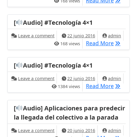
Qué pasó 
Read More
168 views
[
Audio] #Tecnología 4×1
on [
Audio] #Tecnología 4×1
Leave a comment
22 junio 2016
admin
[
Audio] 
Read More
168 views
[
Audio] #Tecnología 4×1
on [
Audio] #Tecnología 4×1
Leave a comment
22 junio 2016
admin
[
Audio] 
Read More
1384 views
[
Audio] Aplicaciones para predecir
la llegada del colectivo a la parada
on [
Audio] Aplicaciones para predecir l
Leave a comment
20 junio 2016
admin