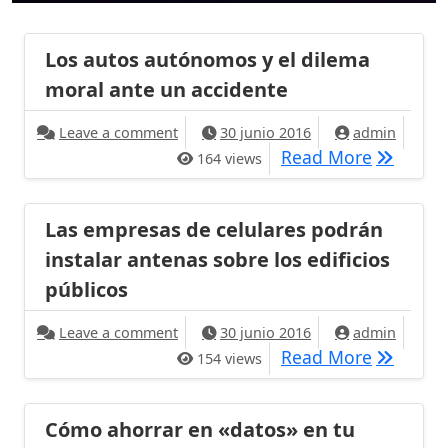
Los autos autónomos y el dilema
moral ante un accidente
on Los autos autónomos y el dilema mo
Leave a comment
30 junio 2016
admin
Los auto
Read More
164 views
Las empresas de celulares podrán
instalar antenas sobre los edificios
públicos
on Las empresas de celulares podrán ins
Leave a comment
30 junio 2016
admin
Las empre
Read More
154 views
Cómo ahorrar en «datos» en tu