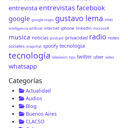
entrevistas
facebook
entrevista
gustavo lema
google
imei
google maps
iphone
internet
linkedin
inteligencia artificial
microsoft
radio
musica
noticias
privacidad
redes
podcast
tecnologia
spotify
sociales
snapchat
tecnología
twitter
uber
television
tips
video
whatsapp
Categorías
Actualidad
Audios
Blog
Buenos Aires
CLACSO