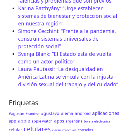
falencias y problemas que son previos”
Karina Batthyány: “Urge establecer
sistemas de bienestar y protección social
en nuestra región”
Simone Cecchini: “Frente a la pandemia,
construir sistemas universales de
protección social”
Svenja Blank: “El Estado está de vuelta
como un actor político”
Laura Pautassi: “La desigualdad en
América Latina se vincula con la injusta
división sexual del trabajo y del cuidado”
Etiquetas
aplicaciones
android
#gustavo
#lema
#agustin
#camissa
apple
apps
app
apple watch
argentina
boleta electronica
celulares
celular
consejos
clacso
colectivos