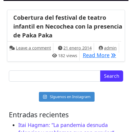
Cobertura del festival de teatro
infantil en Necochea con la presencia
de Paka Paka
on Cobertura del festival de teatro infa
Leave a comment
21 enero 2014
admin
Cobertura
Read More
182 views
Search for:
Síguenos en Instagram
Entradas recientes
Itai Hagman: “La pandemia desnuda