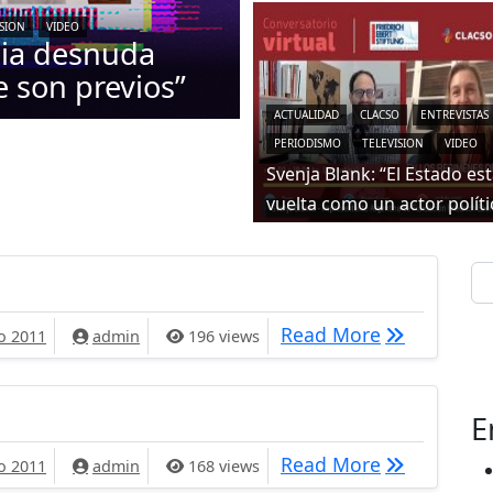
ISION
VIDEO
mia desnuda
e son previos”
ACTUALIDAD
CLACSO
ENTREVISTAS
PERIODISMO
TELEVISION
VIDEO
Svenja Blank: “El Estado es
vuelta como un actor políti
Se
tulo #4
Loop capítu
Read More
o 2011
admin
196 views
E
a de Arbolito
La historia 
Read More
o 2011
admin
168 views