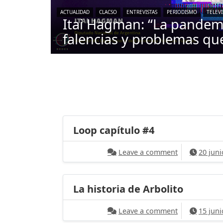
ACTUALIDAD
CLACSO
ENTREVISTAS
PERIODISMO
TELEV
Itai Hagman: “La pande
falencias y problemas qu
Loop capítulo #4
on Loop capí
Leave a comment
20 juni
La historia de Arbolito
on La histori
Leave a comment
15 juni