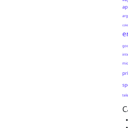
ap
arg
cole
e
go
int
mic
pr
sp
tel
C