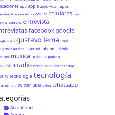
#camissa
licaciones
apple
apps
app
apple watch
celulares
celular
entina
boleta electronica
clacso
entrevista
consejos
ctivos
ntrevistas
facebook
google
gustavo lema
imei
ogle maps
iphone
internet
linkedin
eligencia artificial
musica
noticias
rosoft
podcast
radio
ivacidad
redes sociales
snapchat
tecnología
tecnologia
otify
whatsapp
twitter
uber
evision
tips
video
ategorías
Actualidad
Audios