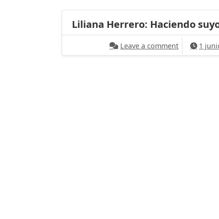
Liliana Herrero: Haciendo suy
on Liliana 
Leave a comment
1 jun