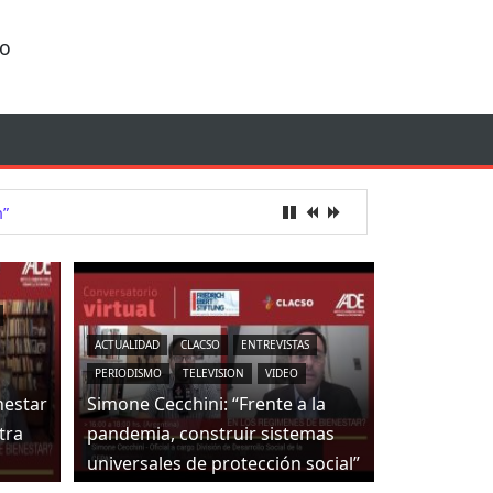
io
n”
ACTUALIDAD
CLACSO
ENTREVISTAS
PERIODISMO
TELEVISION
VIDEO
nestar
Simone Cecchini: “Frente a la
tra
pandemia, construir sistemas
universales de protección social”