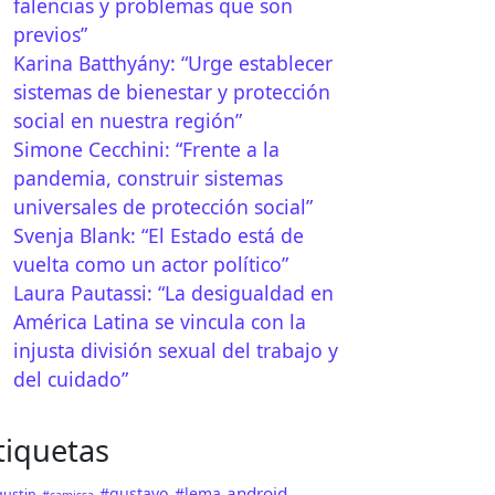
falencias y problemas que son
previos”
Karina Batthyány: “Urge establecer
sistemas de bienestar y protección
rero: Haciendo suyo «Este tiempo»
social en nuestra región”
Simone Cecchini: “Frente a la
pandemia, construir sistemas
universales de protección social”
Svenja Blank: “El Estado está de
vuelta como un actor político”
Laura Pautassi: “La desigualdad en
América Latina se vincula con la
injusta división sexual del trabajo y
del cuidado”
tiquetas
android
#gustavo
#lema
ustin