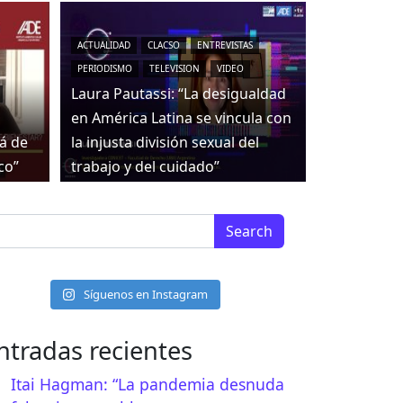
ACTUALIDAD
CLACSO
ENTREVISTAS
PERIODISMO
TELEVISION
VIDEO
Laura Pautassi: “La desigualdad
en América Latina se vincula con
tá de
la injusta división sexual del
co”
trabajo y del cuidado”
arch for:
lo #4
Síguenos en Instagram
ntradas recientes
de Arbolito
Itai Hagman: “La pandemia desnuda